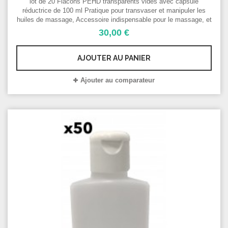
V
lot de 20 Flacons PEHD transparents vides avec capsule
DE
réductrice de 100 ml Pratique pour transvaser et manipuler les
huiles de massage, Accessoire indispensable pour le massage, et
les soins du corps et du visage Pot vide cosmétique/ gel
30,00 €
hydroalcoolique
AJOUTER AU PANIER
Ajouter au comparateur