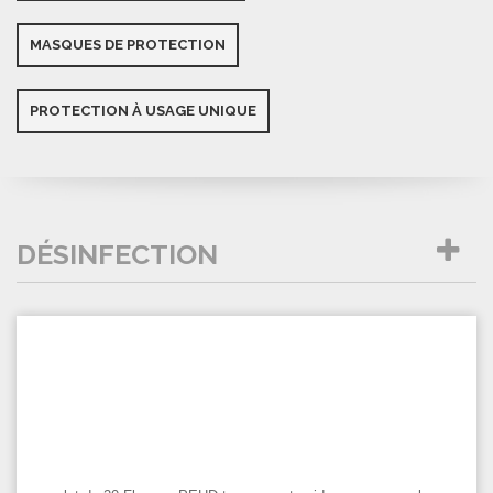
MASQUES DE PROTECTION
PROTECTION À USAGE UNIQUE
DÉSINFECTION
L
par page
D
COMPARER (
0
)
2
F
P
T