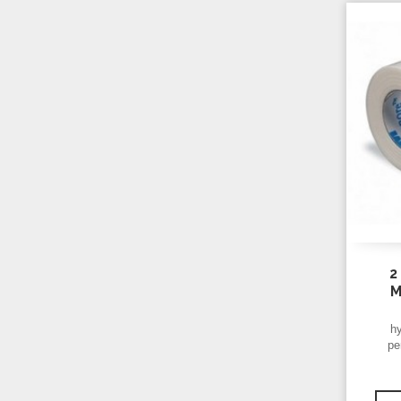
2
M
h
pe
d'ea