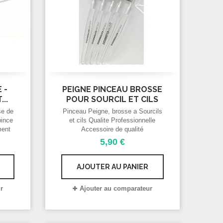
 -
PEIGNE PINCEAU BROSSE
..
POUR SOURCIL ET CILS
se de
Pinceau Peigne, brosse a Sourcils
pince
et cils Qualite Professionnelle
ment
Accessoire de qualité
Cil.
professionnel, pour avoir vos cils et
5,90 €
vos sourcils parfaits.
AJOUTER AU PANIER
r
Ajouter au comparateur