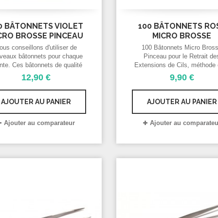
0 BÂTONNETS VIOLET
100 BÂTONNETS RO
CRO BROSSE PINCEAU
MICRO BROSSE
ous conseillons d'utiliser de
100 Bâtonnets Micro Bros
veaux bâtonnets pour chaque
Pinceau pour le Retrait de
ente. Ces bâtonnets de qualité
Extensions de Cils, méthode c
irurgicale sont spécialement
cil. Permet le retrait des cils
12,90 €
9,90 €
inés à un usage professionnel.
le solvant.
 sont conçus pour être utilisés
c la Solution pour Retirer les
AJOUTER AU PANIER
AJOUTER AU PANIER
Cils.
Ajouter au comparateur
Ajouter au comparateu