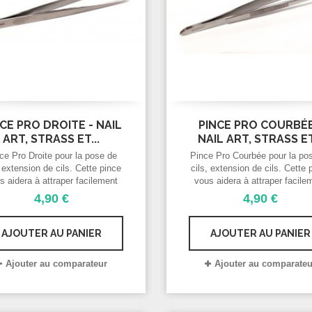
CE PRO DROITE - NAIL
PINCE PRO COURBÉE
ART, STRASS ET...
NAIL ART, STRASS ET.
ce Pro Droite pour la pose de
Pince Pro Courbée pour la po
, extension de cils. Cette pince
cils, extension de cils. Cette 
s aidera à attraper facilement
vous aidera à attraper facile
 éléments. Méthode Cil à Cil.
vos éléments. Méthode Cil à 
4,90 €
4,90 €
Utiliser la pince, la coll.
Utiliser la pince, la colle.
AJOUTER AU PANIER
AJOUTER AU PANIER
Ajouter au comparateur
Ajouter au comparateu