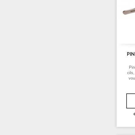
PIN
Pin
cils
vou
vos