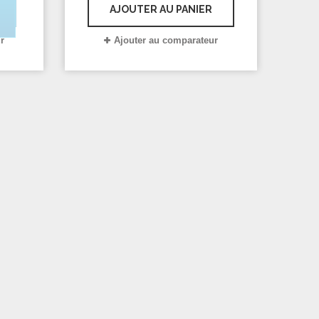
Livraison offerte dès 20€ d'achats
AJOUTER AU PANIER
en France métropolitaine.
r
Ajouter au comparateur