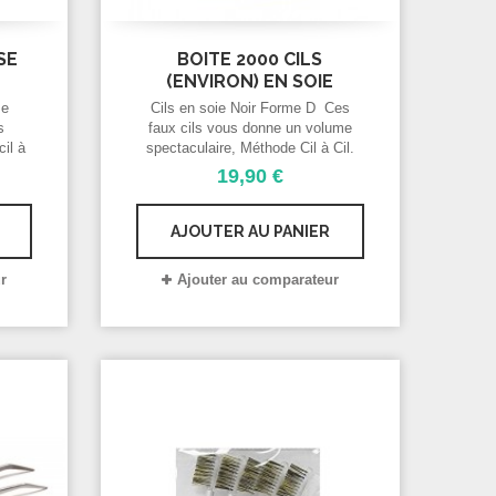
SE
BOITE 2000 CILS
(ENVIRON) EN SOIE
NOIR...
se
Cils en soie Noir Forme D Ces
s
faux cils vous donne un volume
il à
spectaculaire, Méthode Cil à Cil.
 avec
Utiliser la pince, la colle, la poire
19,90 €
pour sécher.
AJOUTER AU PANIER
r
Ajouter au comparateur