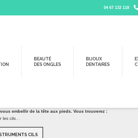
04 67 132 118
BEAUTÉ
BIJOUX
E
TION
DES ONGLES
DENTAIRES
C
 sont sur Beautyful Center !
ous embellir de la tête aux pieds. Vous trouverez :
ur les cils…
STRUMENTS CILS