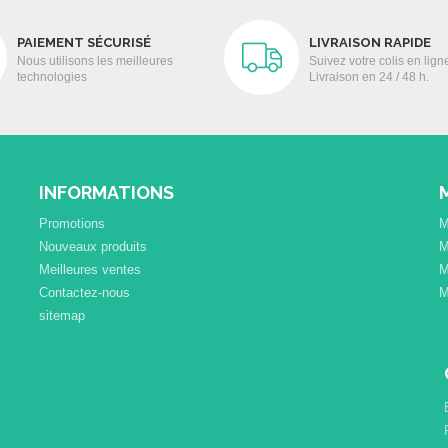
PAIEMENT SÉCURISÉ
LIVRAISON RAPIDE
Nous utilisons les meilleures
Suivez votre colis en lign
technologies
Livraison en 24 / 48 h.
INFORMATIONS
Promotions
M
Nouveaux produits
M
Meilleures ventes
M
Contactez-nous
M
sitemap