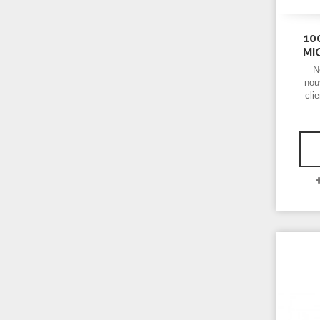
10
MI
N
nou
cli
ch
dest
Ils
ave