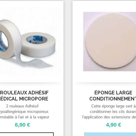
 ROULEAUX ADHÉSIF
ÉPONGE LARGE
ÉDICAL MICROPORE
CONDITIONNEMEN
2 rouleaux Adhésif
Cette éponge large sert à
ypoallergénique microporeux
conditionner les cils duran
rméable à l'air et à la vapeur
l'application des extensions de
u: la peau respire sans risque
diamètre : 9 cm
6,90 €
4,90 €
de macération.