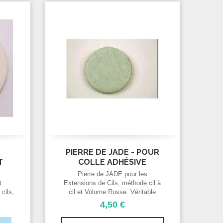
PIERRE DE JADE - POUR
T
COLLE ADHÉSIVE
Pierre de JADE pour les
t
Extensions de Cils, méthode cil à
 cils,
cil et Volume Russe. Véritable
pierre naturelle de JADE.Titulaire
4,50 €
parfait pour porter les colles
adhésives d'extension cils.