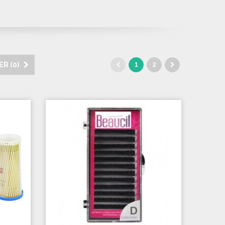
R (
0
)
1
2