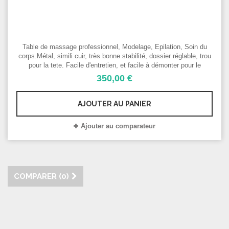
COMPARER (
0
)
S
P
Table de massage professionnel, Modelage, Epilation, Soin du
corps.Métal, simili cuir, très bonne stabilité, dossier réglable, trou
pour la tete. Facile d'entretien, et facile à démonter pour le
transport.
350,00 €
AJOUTER AU PANIER
Ajouter au comparateur
COMPARER (
0
)