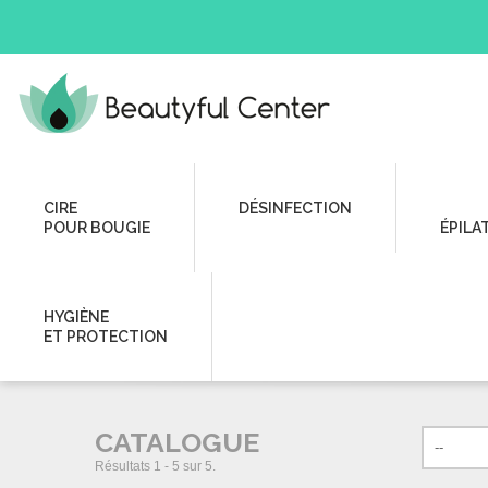
SPA & Bien-être
Bien-être
Parfum d'ambiance
CIRE
DÉSINFECTION
POUR BOUGIE
ÉPILA
PARFUM D'AMBIANCE
HYGIÈNE
ET PROTECTION
CATALOGUE
Résultats 1 - 5 sur 5.