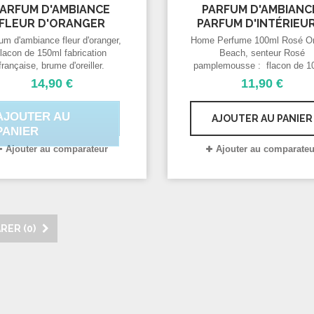
PARFUM D'AMBIANCE
PARFUM D'AMBIANC
FLEUR D'ORANGER
PARFUM D'INTÉRIEUR,
um d'ambiance fleur d'oranger,
Home Perfume 100ml Rosé O
flacon de 150ml fabrication
Beach, senteur Rosé
française, brume d'oreiller.
pamplemousse : flacon de 1
fabrication française, bru
14,90 €
11,90 €
d'oreiller.
AJOUTER AU
AJOUTER AU PANIER
PANIER
Ajouter au comparateur
Ajouter au comparateu
RER (
0
)