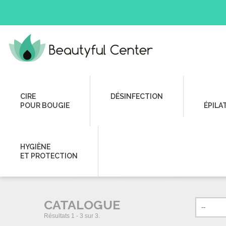
Beauté des Ongles
Accessoires Ongles
Lampes UV
CIRE
DÉSINFECTION
POUR BOUGIE
ÉPILA
LAMPES UV
HYGIÈNE
ET PROTECTION
CATALOGUE
Résultats 1 - 3 sur 3.