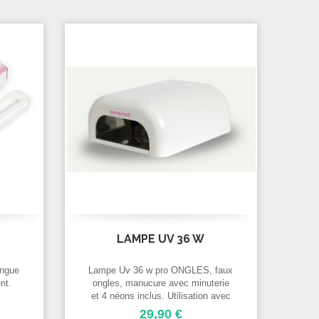
R
LAMPE UV 36 W
ongue
Lampe Uv 36 w pro ONGLES, faux
nt.
ongles, manucure avec minuterie
et 4 néons inclus. Utilisation avec
Gels Uv et vernis permanent
29,90 €