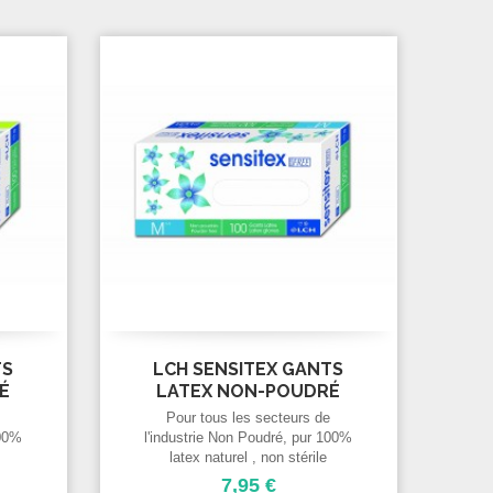
TS
LCH SENSITEX GANTS
É
LATEX NON-POUDRÉ
TAILLE...
e
Pour tous les secteurs de
100%
l'industrie Non Poudré, pur 100%
latex naturel , non stérile
iteux
Manchette bord roulé Blanc laiteux
7,95 €