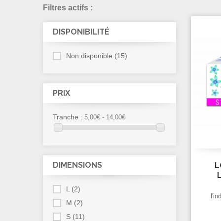
Filtres actifs :
DISPONIBILITÉ
Non disponible
(15)
PRIX
Tranche :
5,00€ - 14,00€
DIMENSIONS
L
L
(2)
l'i
M
(2)
Manc
S
(11)