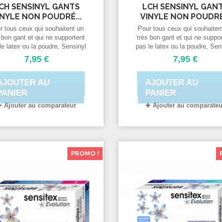
CH SENSINYL GANTS
LCH SENSINYL GAN
INYLE NON POUDRÉ...
VINYLE NON POUDRÉ.
r tous ceux qui souhaitent un
Pour tous ceux qui souhaiten
 bon gant et qui ne supportent
très bon gant et qui ne suppo
le latex ou la poudre, Sensinyl
pas le latex ou la poudre, Sen
 est une bonne alternative. Ce
Free est une bonne alternativ
7,95 €
7,95 €
ant à usage unique en PVC
gant à usage unique en P
ose des qualités remarquables
propose des qualités remarqu
AJOUTER AU
AJOUTER AU
pour un gant vinyle.
pour un gant vinyle.
PANIER
PANIER
Ajouter au comparateur
Ajouter au comparateu
PROMO !