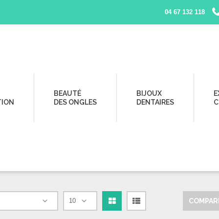
04 67 132 118
 d’examen / Gants de Toilette
BEAUTÉ
BIJOUX
E
TION
DES ONGLES
DENTAIRES
C
TS DE TOILETTE
COMPARE
Grille
Liste
par page