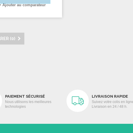
Ajouter au comparateur
RER (
0
)
PAIEMENT SÉCURISÉ
LIVRAISON RAPIDE
Nous utilisons les meilleures
Suivez votre colis en lign
technologies
Livraison en 24 / 48 h.