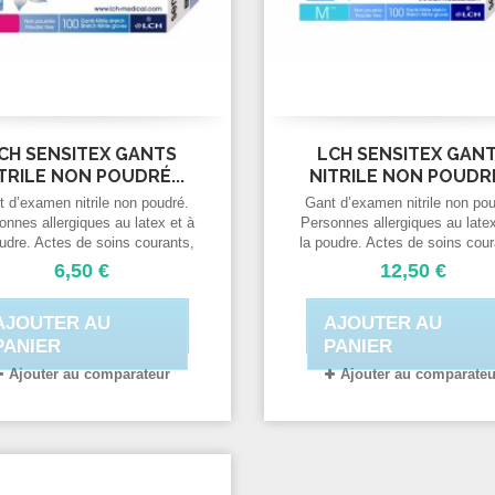
CH SENSITEX GANTS
LCH SENSITEX GAN
TRILE NON POUDRÉ...
NITRILE NON POUDRÉ
t d’examen nitrile non poudré.
Gant d’examen nitrile non pou
onnes allergiques au latex et à
Personnes allergiques au latex
oudre. Actes de soins courants,
la poudre. Actes de soins cour
rvices d’urgences, infirmiers,
services d’urgences, infirmie
6,50 €
12,50 €
ecins, dentistes... Utilisation
médecins, dentistes... Utilisa
en laboratoires. Industrie
en laboratoires. Industrie
AJOUTER AU
AJOUTER AU
groalimentaire et industries
agroalimentaire et industri
comme l’imprimerie,
comme l’imprimerie,
PANIER
PANIER
l’électronique...
l’électronique...
Ajouter au comparateur
Ajouter au comparateu