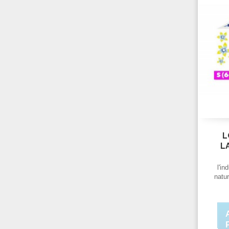
L
L
l'in
natur
ro