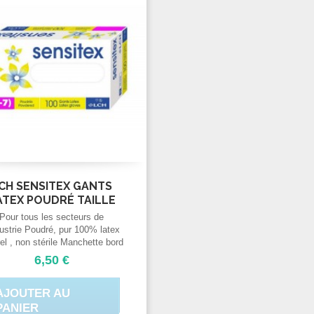
CH SENSITEX GANTS
ATEX POUDRÉ TAILLE
S...
Pour tous les secteurs de
dustrie Poudré, pur 100% latex
el , non stérile Manchette bord
ulé Blanc laiteux Ambidextre
6,50 €
AJOUTER AU
PANIER