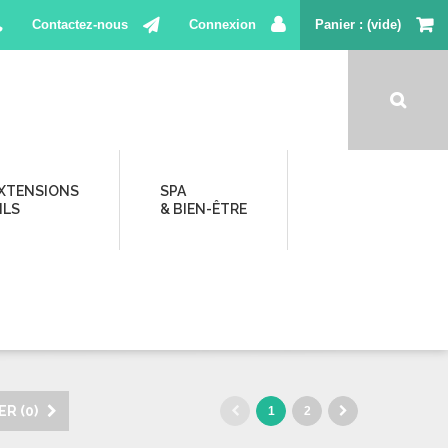
Contactez-nous
Connexion
Panier
(vide)
XTENSIONS
SPA
ILS
& BIEN-ÊTRE
R (
0
)
1
2