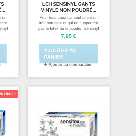
TS
LCH SENSINYL GANTS
..
VINYLE NON POUDRÉ...
t un
Pour tous ceux qui souhaitent un
rtent
très bon gant et qui ne supportent
sinyl
pas le latex ou la poudre, Sensinyl
e. Ce
Free est une bonne alternative. Ce
7,95 €
VC
gant à usage unique en PVC
ables
propose des qualités remarquables
AJOUTER AU
pour un gant vinyle.
PANIER
r
Ajouter au comparateur
PROMO !