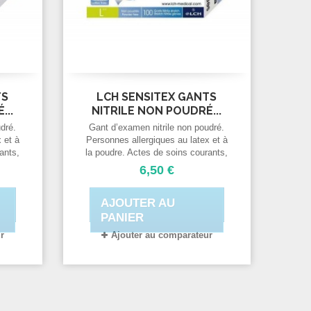
TS
LCH SENSITEX GANTS
...
NITRILE NON POUDRÉ...
dré.
Gant d’examen nitrile non poudré.
 et à
Personnes allergiques au latex et à
ants,
la poudre. Actes de soins courants,
rs,
services d’urgences, infirmiers,
6,50 €
tion
médecins, dentistes... Utilisation
en laboratoires. Industrie
AJOUTER AU
es
agroalimentaire et industries
comme l’imprimerie,
PANIER
l’électronique...
r
Ajouter au comparateur