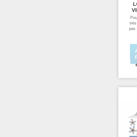
L
V
Pou
très
pas 
Free
g
prop