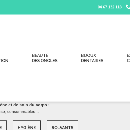
04 67 132 118
BEAUTÉ
BIJOUX
E
TION
DES ONGLES
DENTAIRES
C
N
tection sont sur Beautyful Center !
ène et de soin du corps :
lulose, consommables…
E
HYGIÈNE
SOLVANTS