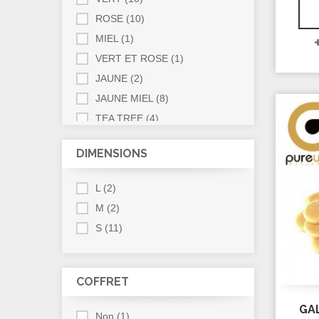
adouc
ROSE
(10)
pr
t
MIEL
(1)
perm
VERT ET ROSE
(1)
r
JAUNE
(2)
JAUNE MIEL
(8)
TEA TREE
(4)
CHOISISSEZ VOTRE COULEUR ...
DIMENSIONS
(8)
L
(2)
M
(2)
S
(11)
COFFRET
GAL
Non
(1)