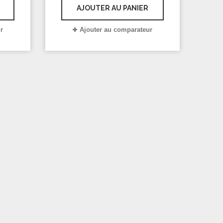
chauffe cire, PUREWAX By
AJOUTER AU PANIER
Purenail.
r
Ajouter au comparateur