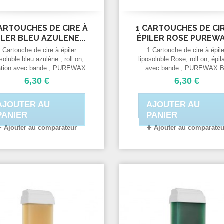
ARTOUCHES DE CIRE À
1 CARTOUCHES DE CI
ILER BLEU AZULENE...
ÉPILER ROSE PUREWAX
1 Cartouche de cire à épiler
1 Cartouche de cire à épile
osoluble bleu azulène , roll on,
liposoluble Rose, roll on, épil
lation avec bande , PUREWAX
avec bande , PUREWAX 
 Purenail cartouche standard
Purenail cartouche standard
6,30 €
6,30 €
100 ml.
ml.
AJOUTER AU
AJOUTER AU
PANIER
PANIER
Ajouter au comparateur
Ajouter au comparateu