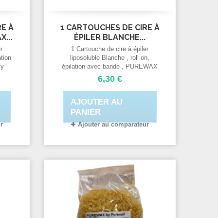
RE À
1 CARTOUCHES DE CIRE À
...
ÉPILER BLANCHE...
r
1 Cartouche de cire à épiler
ation
liposoluble Blanche , roll on,
By
épilation avec bande , PUREWAX
 100
By Purenail cartouche standard
6,30 €
100 ml.
AJOUTER AU
PANIER
r
Ajouter au comparateur