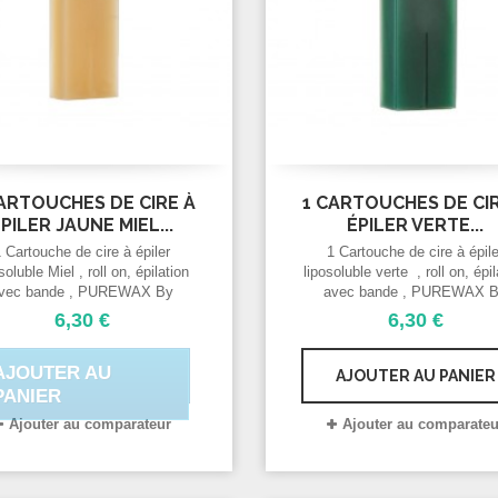
ARTOUCHES DE CIRE À
1 CARTOUCHES DE CI
PILER JAUNE MIEL...
ÉPILER VERTE...
1 Cartouche de cire à épiler
1 Cartouche de cire à épile
soluble Miel , roll on, épilation
liposoluble verte , roll on, épi
vec bande , PUREWAX By
avec bande , PUREWAX 
enail cartouche standard 100
Purenail cartouche standard
6,30 €
6,30 €
ml.
ml.
AJOUTER AU
AJOUTER AU PANIER
PANIER
Ajouter au comparateur
Ajouter au comparateu