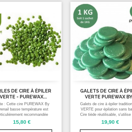
LES DE CIRE À ÉPILER
GALETS DE CIRE À ÉP
 VERTE - PUREWAX...
VERTE PUREWAX BY.
te : Cette cire PUREWAX By
Galets de cire à épiler traditio
renail basse température est
VERTE pour épilation sans b
rticulièrement recommandée
Cire tiède réutilisable, s'utilis
ur les pilosités plus tenaces.
un chauffe cire, PUREWAX
15,80 €
19,90 €
L’adjonction d’essence de
Purenail. S'utilise avec un ch
omille, grâce a ses principes
cire, épilation à la cire tiède, 