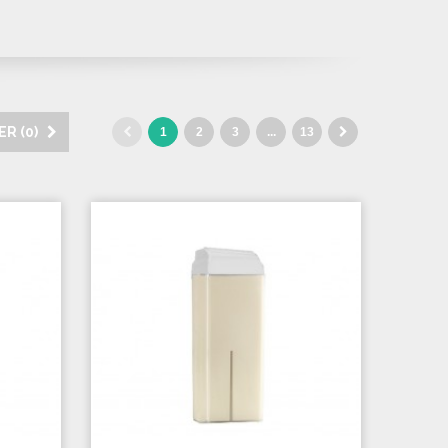
R (
0
)
1
2
3
...
13