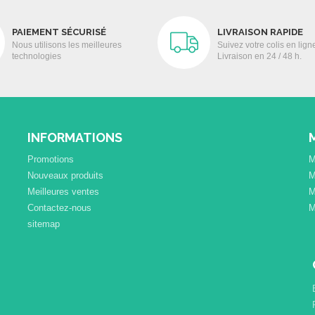
PAIEMENT SÉCURISÉ
LIVRAISON RAPIDE
Nous utilisons les meilleures
Suivez votre colis en lign
technologies
Livraison en 24 / 48 h.
INFORMATIONS
Promotions
M
Nouveaux produits
M
Meilleures ventes
M
Contactez-nous
M
sitemap