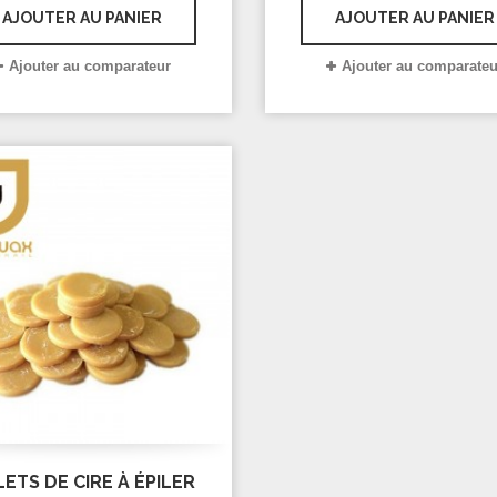
issants, atténue les irritations
sans bande.
AJOUTER AU PANIER
AJOUTER AU PANIER
ovoquées par l’épilation. De
exture homogène, cette cire
Ajouter au comparateur
Ajouter au comparateu
et une application aisée et un
etrait facile sans casser. En
pastilles....
ETS DE CIRE À ÉPILER