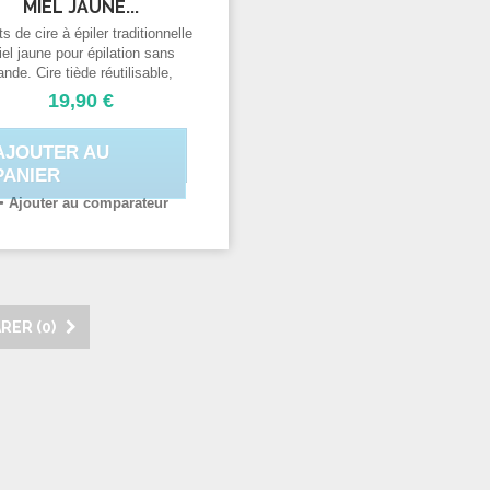
MIEL JAUNE...
s de cire à épiler traditionnelle
el jaune pour épilation sans
ande. Cire tiède réutilisable,
'utilise avec un chauffe cire,
19,90 €
EWAX By Purenail. S'utilise
 un chauffe cire, épilation à la
AJOUTER AU
cire tiède, cire sans bande
PANIER
Ajouter au comparateur
RER (
0
)