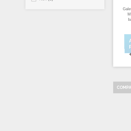
Galet
Mi
b
s
PUR
avec
COMPA