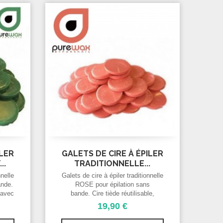
ILER
GALETS DE CIRE À ÉPILER
..
TRADITIONNELLE...
nnelle
Galets de cire à épiler traditionnelle
ande.
ROSE pour épilation sans
e avec
bande. Cire tiède réutilisable,
 By
s'utilise avec un chauffe cire,
19,90 €
auffe
PUREWAX By Purenail. cire
cire
réutilisable, s'utilise avec un