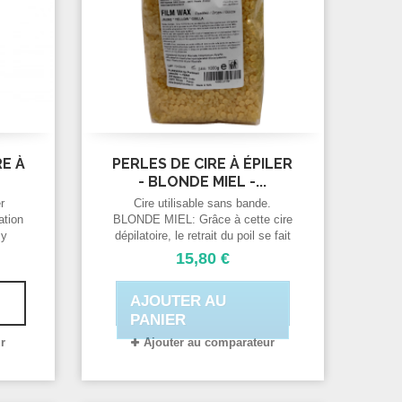
RE À
PERLES DE CIRE À ÉPILER
- BLONDE MIEL -...
r
Cire utilisable sans bande.
lation
BLONDE MIEL: Grâce à cette cire
By
dépilatoire, le retrait du poil se fait
 100
tout en douceur et la peau reste
15,80 €
soyeuse. Cire riche en Titane,
idéale pour les peaux les plus
AJOUTER AU
sensibles et fines. Douce et
élastique, idéale pour ceux qui
PANIER
réalisent habituellement l'épilation
r
Ajouter au comparateur
de tout le corps ou qui souhaitent
faire de petites retouches...