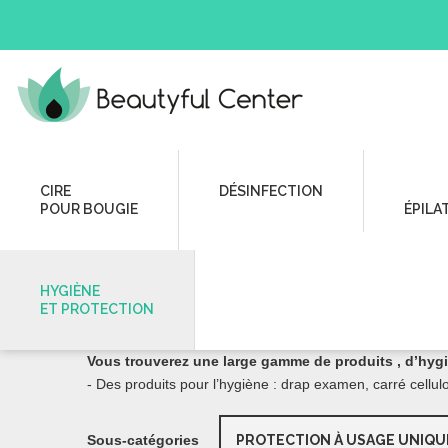
Hygiène et Protection
CIRE
DÉSINFECTION
POUR BOUGIE
ÉPILA
HYGIÈNE ET PROTECTIO
HYGIÈNE
ET PROTECTION
Tous les produits d’hygiène et de Pro
Vous trouverez une large gamme de produits , d’hygi
- Des produits pour l’hygiène : drap examen, carré cel
Sous-catégories
PROTECTION À USAGE UNIQU