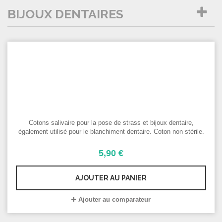
BIJOUX DENTAIRES
C
par page
S
COMPARER (
0
)
P
P
D
S
Cotons salivaire pour la pose de strass et bijoux dentaire,
également utilisé pour le blanchiment dentaire. Coton non stérile.
5,90 €
AJOUTER AU PANIER
Ajouter au comparateur