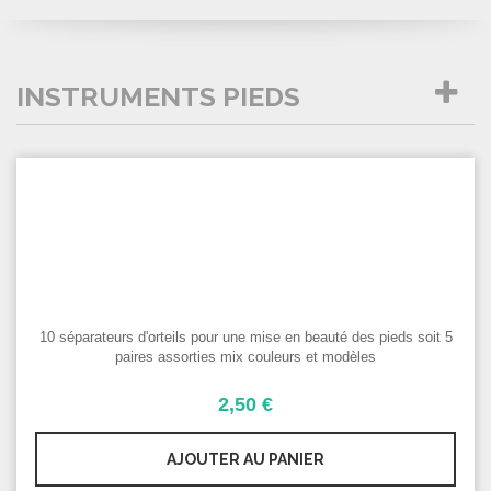
INSTRUMENTS PIEDS
1
S
COMPARER (
0
)
D
10 séparateurs d'orteils pour une mise en beauté des pieds soit 5
paires assorties mix couleurs et modèles
2,50 €
AJOUTER AU PANIER