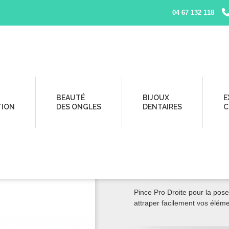
04 67 132 118
e - Nail Art, Strass et Manucure
BEAUTÉ
BIJOUX
E
TION
DES ONGLES
DENTAIRES
C
PINCE PRO DRO
ART, STRASS 
Pince Pro Droite pour la pose 
attraper facilement vos élément