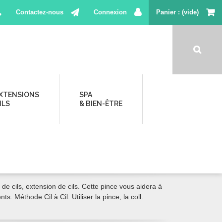
Contactez-nous
Connexion
Panier
(vide)
XTENSIONS
SPA
ILS
& BIEN-ÊTRE
ITE - NAIL
4,90 €
TTC
ET MANUCURE
de cils, extension de cils. Cette pince vous aidera à
s. Méthode Cil à Cil. Utiliser la pince, la coll.