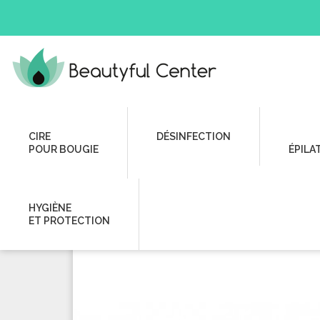
Extensions Cils
Cils
Instruments cils
Pince Pro Droit
CIRE
DÉSINFECTION
POUR BOUGIE
ÉPILA
HYGIÈNE
ET PROTECTION