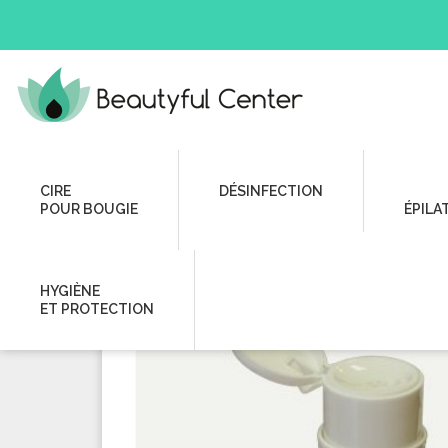
Hygiène et Protection
Solvants
Solvants Ongles
Fla
CIRE
DÉSINFECTION
POUR BOUGIE
ÉPILA
HYGIÈNE
ET PROTECTION