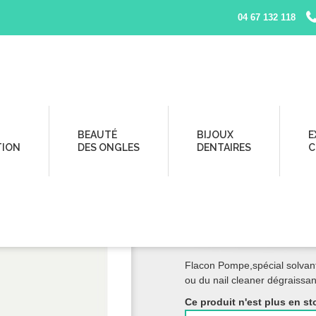
04 67 132 118
con Pompe 200ml pour liquide solvant
BEAUTÉ
BIJOUX
E
TION
DES ONGLES
DENTAIRES
C
FLACON POMP
POUR LIQUIDE
Flacon Pompe,spécial solvant,
ou du nail cleaner dégraissa
Ce produit n'est plus en st