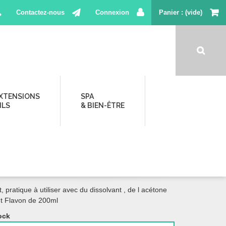
Contactez-nous
Connexion
Panier
(vide)
XTENSIONS
SPA
ILS
& BIEN-ÊTRE
E 200ML
2,99 €
TTC
 SOLVANT
 pratique à utiliser avec du dissolvant , de l acétone
nt Flavon de 200ml
ock